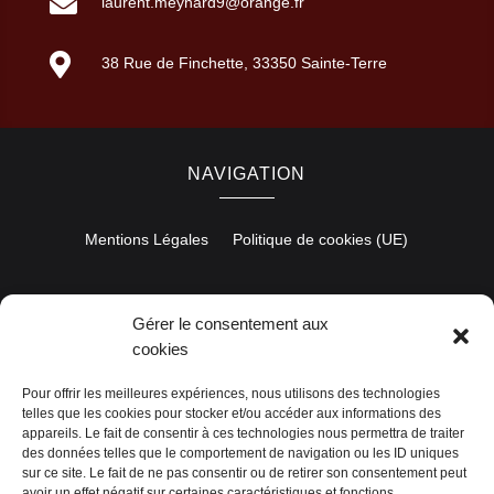

laurent.meynard9@orange.fr

38 Rue de Finchette, 33350 Sainte-Terre
NAVIGATION
Mentions Légales
Politique de cookies (UE)
Gérer le consentement aux
RÉALISATION
cookies
Pour offrir les meilleures expériences, nous utilisons des technologies
telles que les cookies pour stocker et/ou accéder aux informations des
appareils. Le fait de consentir à ces technologies nous permettra de traiter
des données telles que le comportement de navigation ou les ID uniques
sur ce site. Le fait de ne pas consentir ou de retirer son consentement peut
avoir un effet négatif sur certaines caractéristiques et fonctions.