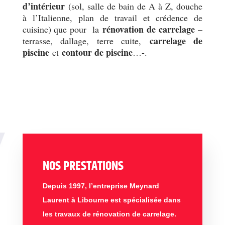
d’intérieur
(sol, salle de bain de A à Z, douche
à l’Italienne, plan de travail et crédence de
rénovation de carrelage
cuisine) que pour la
–
carrelage de
terrasse, dallage, terre cuite,
piscine
contour de piscine
et
…-.
NOS PRESTATIONS
Depuis 1997, l’entreprise Meynard
Laurent
à Libourne est spécialisée dans
les travaux de rénovation de carrelage.